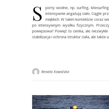
S
porty wodne, np. surfing, kitesurfi
intensywnie angażują ciało. Ciągłe p
miękkich. W takim kontekście coraz w
po intensywnym wysiłku fizycznym. Przecz
powięziowa? Powięź to cienka, ale niezwykle 
stabilizacja i ochrona struktur ciała, ale takż
Renata Kowalska