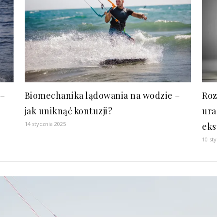
 –
Biomechanika lądowania na wodzie –
Roz
jak uniknąć kontuzji?
ura
14 stycznia 2025
eks
10 st