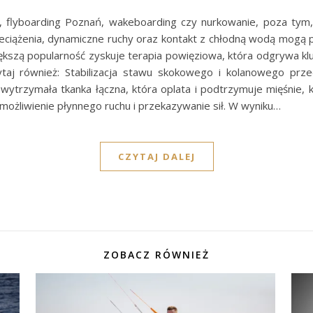
ng, flyboarding Poznań, wakeboarding czy nurkowanie, poza tym
rzeciążenia, dynamiczne ruchy oraz kontakt z chłodną wodą mogą
iększą popularność zyskuje terapia powięziowa, która odgrywa k
ytaj również: Stabilizacja stawu skokowego i kolanowego pr
wytrzymała tkanka łączna, która oplata i podtrzymuje mięśnie, ko
e umożliwienie płynnego ruchu i przekazywanie sił. W wyniku…
CZYTAJ DALEJ
ZOBACZ RÓWNIEŻ