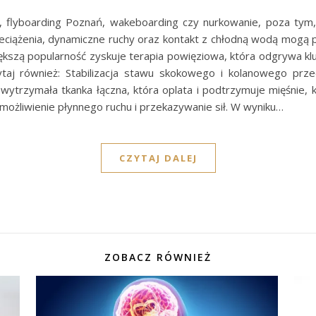
ng, flyboarding Poznań, wakeboarding czy nurkowanie, poza tym
rzeciążenia, dynamiczne ruchy oraz kontakt z chłodną wodą mogą
iększą popularność zyskuje terapia powięziowa, która odgrywa k
ytaj również: Stabilizacja stawu skokowego i kolanowego pr
wytrzymała tkanka łączna, która oplata i podtrzymuje mięśnie, ko
e umożliwienie płynnego ruchu i przekazywanie sił. W wyniku…
CZYTAJ DALEJ
ZOBACZ RÓWNIEŻ